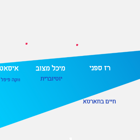
רז ספני
מיכל מצוב
איסאטו
יוטיוברית
ווקה פיפל 
חיים בחארטא